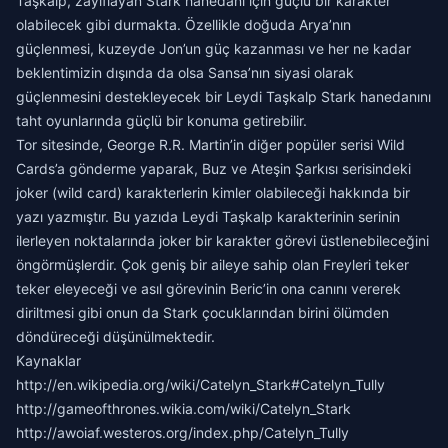
Taşkalp, zayıflayan Stark hanedanı için güçlü bir karakter
olabilecek gibi durmakta. Özellikle doğuda Arya’nın
güçlenmesi, kuzeyde Jon’un güç kazanması ve her ne kadar
beklentimizin dışında da olsa Sansa’nın siyasi olarak
güçlenmesini destekleyecek bir Leydi Taşkalp Stark hanedanını
taht oyunlarında güçlü bir konuma getirebilir.
Tor sitesinde, George R.R. Martin’in diğer popüler serisi Wild
Cards’a gönderme yaparak, Buz ve Ateşin Şarkısı serisindeki
joker (wild card) karakterlerin kimler olabileceği hakkında bir
yazı yazmıştır. Bu yazıda Leydi Taşkalp karakterinin serinin
ilerleyen noktalarında joker bir karakter görevi üstlenebileceğini
öngörmüşlerdir. Çok geniş bir aileye sahip olan Freyleri teker
teker eleyeceği ve asıl görevinin Beric’in ona canını vererek
diriltmesi gibi onun da Stark çocuklarından birini ölümden
döndüreceği düşünülmektedir.
Kaynaklar
http://en.wikipedia.org/wiki/Catelyn_Stark#Catelyn_Tully
http://gameofthrones.wikia.com/wiki/Catelyn_Stark
http://awoiaf.westeros.org/index.php/Catelyn_Tully