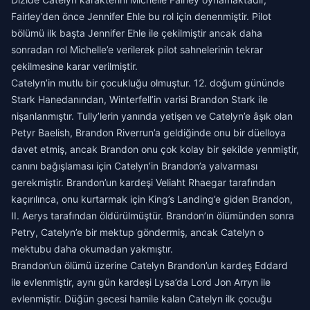
Fairley’den önce Jennifer Ehle bu rol için denenmiştir. Pilot
bölümü ilk başta Jennifer Ehle ile çekilmiştir ancak daha
sonradan rol Michelle’e verilerek pilot sahnelerinin tekrar
çekilmesine karar verilmiştir.
Catelyn’in mutlu bir çocukluğu olmuştur. 12. doğum gününde
Stark Hanedanından, Winterfell’in varisi Brandon Stark ile
nişanlanmıştır. Tully’lerin yanında yetişen ve Catelyn’e âşık olan
Petyr Baelish, Brandon Riverrun’a geldiğinde onu bir düelloya
davet etmiş, ancak Brandon onu çok kolay bir şekilde yenmiştir,
canını bağışlaması için Catelyn’in Brandon’a yalvarması
gerekmiştir. Brandon’un kardeşi Veliaht Rhaegar tarafından
kaçırılınca, onu kurtarmak için King’s Landing’e giden Brandon,
II. Aerys tarafından öldürülmüştür. Brandon’ın ölümünden sonra
Petry, Catelyn’e bir mektup göndermiş, ancak Catelyn o
mektubu daha okumadan yakmıştır.
Brandon’un ölümü üzerine Catelyn Brandon’un kardeş Eddard
ile evlenmiştir, aynı gün kardeşi Lysa’da Lord Jon Arryn ile
evlenmiştir. Düğün gecesi hamile kalan Catelyn ilk çocuğu