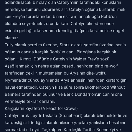
adlandırılacak bir olay olan Catelyn’nin tarafındaki konukların
neredeyse tümünü öldürerek alır. Catelyn oğlunu kurtarabilmek
için Frey’in torunlarından birini esir alır, ancak oğlu Robb’un
ölümünü seyretmek zorunda kalır. Catelyn ölmeden önce
esirinin gırtlağını keser ama kendi gırtlağının kesilmesine engel
olamaz.
Tully olarak şerefim üzerine, Stark olarak şerefim üzerine, senin
oğlunun canına karşılık Robb’un canı. Bir oğlana karşılık bir
oğlan – Kırmızı Düğün’de Catelyn’in Walder Frey’e sözü
Aşağılanmak için nehre atılan cesedi, nehirden bir dire-wolf
tarafından çekilir, muhtemelen bu Arya’nın dire-wolf’u
Nymeria’dır çünkü aynı anda Arya annesini nehirden kurtardığını
hayal etmektedir. Catelyn kısa süre sonra Brotherhood Without
Banners tarafından bulunur ve Beric Dondarrion’un canını ona
vermesiyle tekrar canlanır.
Kargaların Ziyafeti (A Feast for Crows)
Catelyn artık Leydi Taşkalp (Stoneheart) olarak bilinmektedir ve
kardeşliğini liderliğini alarak ailesine yapılan yanlışların hesabını
sormaktadır. Leydi Taşkalp ve Kardeşlik Tarth’lı Brienne’yi ve