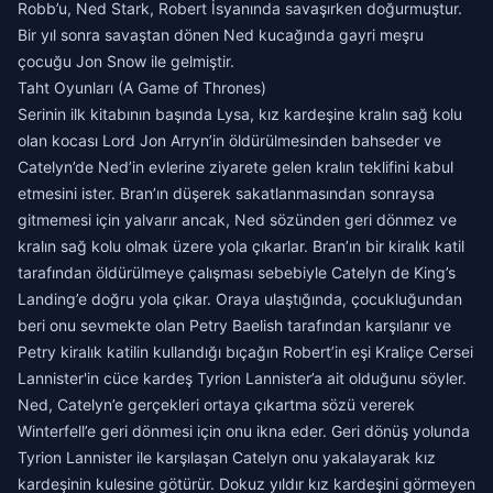
Robb’u, Ned Stark, Robert İsyanında savaşırken doğurmuştur.
Bir yıl sonra savaştan dönen Ned kucağında gayri meşru
çocuğu
Jon Snow
ile gelmiştir.
Taht Oyunları (A Game of Thrones)
Serinin ilk kitabının başında Lysa, kız kardeşine kralın sağ kolu
olan kocası Lord Jon Arryn’in öldürülmesinden bahseder ve
Catelyn’de Ned’in evlerine ziyarete gelen kralın teklifini kabul
etmesini ister. Bran’ın düşerek sakatlanmasından sonraysa
gitmemesi için yalvarır ancak, Ned sözünden geri dönmez ve
kralın sağ kolu olmak üzere yola çıkarlar. Bran’ın bir kiralık katil
tarafından öldürülmeye çalışması sebebiyle Catelyn de King’s
Landing’e doğru yola çıkar. Oraya ulaştığında, çocukluğundan
beri onu sevmekte olan Petry Baelish tarafından karşılanır ve
Petry kiralık katilin kullandığı bıçağın Robert’in eşi Kraliçe Cersei
Lannister'in cüce kardeş Tyrion Lannister’a ait olduğunu söyler.
Ned, Catelyn’e gerçekleri ortaya çıkartma sözü vererek
Winterfell’e geri dönmesi için onu ikna eder. Geri dönüş yolunda
Tyrion Lannister ile karşılaşan Catelyn onu yakalayarak kız
kardeşinin kulesine götürür. Dokuz yıldır kız kardeşini görmeyen