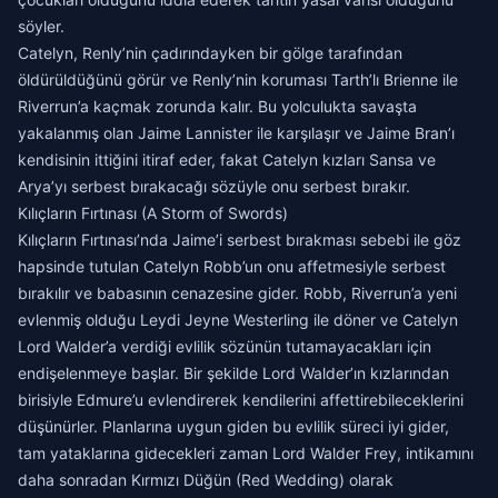
söyler.
Catelyn, Renly’nin çadırındayken bir gölge tarafından
öldürüldüğünü görür ve Renly’nin koruması Tarth’lı Brienne ile
Riverrun’a kaçmak zorunda kalır. Bu yolculukta savaşta
yakalanmış olan Jaime Lannister ile karşılaşır ve Jaime Bran’ı
kendisinin ittiğini itiraf eder, fakat Catelyn kızları Sansa ve
Arya’yı serbest bırakacağı sözüyle onu serbest bırakır.
Kılıçların Fırtınası (A Storm of Swords)
Kılıçların Fırtınası’nda Jaime’i serbest bırakması sebebi ile göz
hapsinde tutulan Catelyn Robb’un onu affetmesiyle serbest
bırakılır ve babasının cenazesine gider. Robb, Riverrun’a yeni
evlenmiş olduğu Leydi Jeyne Westerling ile döner ve Catelyn
Lord Walder’a verdiği evlilik sözünün tutamayacakları için
endişelenmeye başlar. Bir şekilde Lord Walder’ın kızlarından
birisiyle Edmure’u evlendirerek kendilerini affettirebileceklerini
düşünürler. Planlarına uygun giden bu evlilik süreci iyi gider,
tam yataklarına gidecekleri zaman Lord Walder Frey, intikamını
daha sonradan Kırmızı Düğün (Red Wedding) olarak