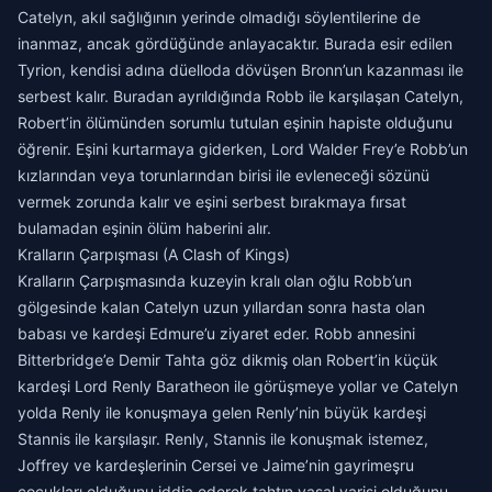
Catelyn, akıl sağlığının yerinde olmadığı söylentilerine de
inanmaz, ancak gördüğünde anlayacaktır. Burada esir edilen
Tyrion, kendisi adına düelloda dövüşen Bronn’un kazanması ile
serbest kalır. Buradan ayrıldığında Robb ile karşılaşan Catelyn,
Robert’in ölümünden sorumlu tutulan eşinin hapiste olduğunu
öğrenir. Eşini kurtarmaya giderken, Lord Walder Frey’e Robb’un
kızlarından veya torunlarından birisi ile evleneceği sözünü
vermek zorunda kalır ve eşini serbest bırakmaya fırsat
bulamadan eşinin ölüm haberini alır.
Kralların Çarpışması (A Clash of Kings)
Kralların Çarpışmasında kuzeyin kralı olan oğlu Robb’un
gölgesinde kalan Catelyn uzun yıllardan sonra hasta olan
babası ve kardeşi Edmure’u ziyaret eder. Robb annesini
Bitterbridge’e Demir Tahta göz dikmiş olan Robert’in küçük
kardeşi Lord Renly Baratheon ile görüşmeye yollar ve Catelyn
yolda Renly ile konuşmaya gelen Renly’nin büyük kardeşi
Stannis ile karşılaşır. Renly, Stannis ile konuşmak istemez,
Joffrey ve kardeşlerinin Cersei ve Jaime’nin gayrimeşru
çocukları olduğunu iddia ederek tahtın yasal varisi olduğunu