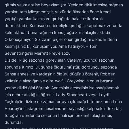
gitmiş ve kalanı ise beyazlamıştır. Yeniden diriltilmesine rağmen
yaraları tam iyileşmemiştir, yüzünde ölmeden önce kendi
yaptığı yaralar kalmış ve gırtlağı da hala kesik olarak
durmaktadır. Konuşurken bir eliyle gırtlağını kapatmak zorunda
kalmaktadır buna rağmen konuştuğu zor anlaşılmaktadır.
O konuşamıyor. Siz zalim piçler onun gırtlağını o kadar derin
kesmişsiniz ki, konuşamıyor. Ama hatırlıyor. – Tom
Sevenstrings’in Merrett Frey’e sözü
Dizide ilk üç sezonda görev alan Catelyn, üçüncü sezonun
sonunda Kırmızı Düğünde öldürülmüştür, dördüncü sezonda
Sansa annesi ve kardeşinin öldürüldüğünü öğrenir, Robb’un
kellesinin alındığını ve dire-wolf’u Greywind’in onun başının
yerine dikildiğini öğrenir. Annesinin cesedinin ise aşağılanmak
için nehre atıldığını öğrenir. Lady Stoneheart veya Leydi
Taşkalp’in dizide ne zaman ortaya çıkacağı bilinmez ama Lena
Headey’in instagram hesabından paylaştığı kalp şeklindeki taş
fotoğrafı dördüncü sezonun finali için beklenti oluşturmuş
durumda.