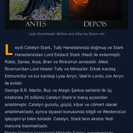
Lady Stoneheart: Before and After by Doom-Art
L
eydi Catelyn Stark, Tully Hanedanında doğmuş ve Stark
Hanedanından Lord Eddard Stark (Ned) ile evlenmiştir.
Robb, Sansa, Arya, Bran ve Rickon’un annesidir. Ailesi
Riverrun’dan Lord Hoster Tully ve Minisa’dır. Erkek kardeş
Edmure’dur ve kız kardeşi Lysa Arryn, Vale’in Lordu Jon Arryn
ile evlidir.
George R.R. Martin, Buz ve Ateşin Şarkısı serisinin ilk üç
kitabında 25 bölümü Catelyn Stark’ın bakış açısından
anlatılmıştır. Catelyn gururlu, güçlü, kibar ve cömert olarak
anlatılmaktadır, ayrıca siyaset konusunda bilgili ve Westeros’un
işleyişini iyi bilen birisidir. Catelyn, Stark’ların aksine Yedi
inancına inanmaktadır.
Dizide Catelyn karakterini Michelle Fairley oynamaktadır,