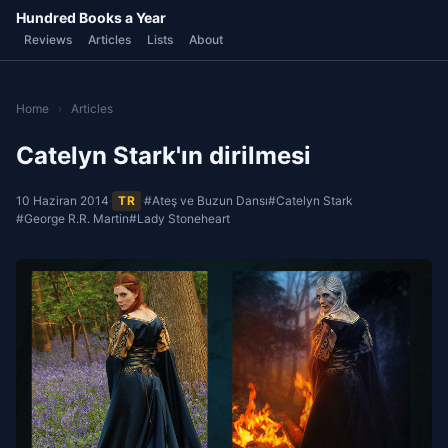
Hundred Books a Year
Reviews
Articles
Lists
About
Home
›
Articles
Catelyn Stark'ın dirilmesi
10 Haziran 2014
·
TR
·
#Ateş ve Buzun Dansı
#Catelyn Stark
#George R.R. Martin
#Lady Stoneheart