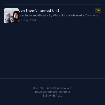
Jon Snow’un annesi kim?
TR
Jon Snow and Ghost - By Wons Noj via Wikimedia Commons
Jon Snow, George R.R. Martin ’in “ A Song of Ice And Fire ”
22 May 2014
veya Türkçe ismi ile “Buz ve Ateşin Şarkısı”
© 2026 Hundred Books a Year
Reviews
Articles
Lists
About
Built with
Astro