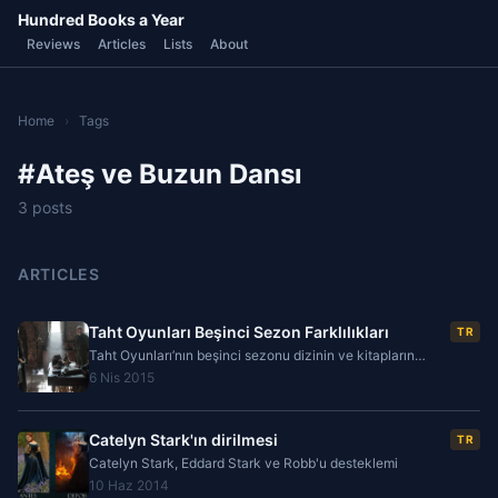
Hundred Books a Year
Reviews
Articles
Lists
About
Home
›
Tags
#Ateş ve Buzun Dansı
3 posts
ARTICLES
Taht Oyunları Beşinci Sezon Farklılıkları
TR
Taht Oyunları’nın beşinci sezonu dizinin ve kitapların
geleceğini önemli derecede etkileyecek değişiklikleri
6 Nis 2015
içermekte. Sezonun ilk bölümü 12 Nisan 2015
Catelyn Stark'ın dirilmesi
TR
Catelyn Stark, Eddard Stark ve Robb'u desteklemi
10 Haz 2014