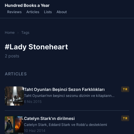
Hundred Books a Year
Reviews
Articles
Lists
About
Home
›
Tags
#Lady Stoneheart
2 posts
ARTICLES
Taht Oyunları Beşinci Sezon Farklılıkları
TR
Taht Oyunları’nın beşinci sezonu dizinin ve kitapların
geleceğini önemli derecede etkileyecek değişiklikleri
6 Nis 2015
içermekte. Sezonun ilk bölümü 12 Nisan 2015
Catelyn Stark'ın dirilmesi
TR
Catelyn Stark, Eddard Stark ve Robb'u desteklemi
10 Haz 2014