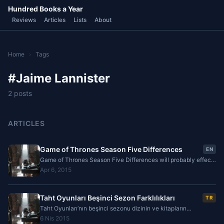
Hundred Books a Year
Reviews
Articles
Lists
About
Home
›
Tags
#Jaime Lannister
2 posts
ARTICLES
Game of Thrones Season Five Differences
EN
Game of Thrones Season Five Differences will probably effect
the future of the books and the series. These changes are
Apr 6, 2015
listed as...
Taht Oyunları Beşinci Sezon Farklılıkları
TR
Taht Oyunları’nın beşinci sezonu dizinin ve kitapların
geleceğini önemli derecede etkileyecek değişiklikleri
6 Nis 2015