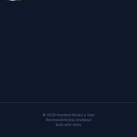
içermekte. Sezonun ilk bölümü 12 Nisan 2015
© 2026 Hundred Books a Year
Reviews
Articles
Lists
About
Built with
Astro