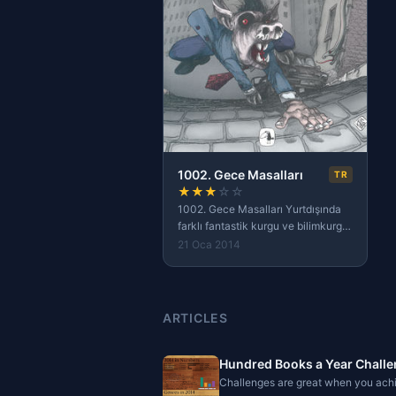
1002. Gece Masalları
TR
★
★
★
☆
☆
1002. Gece Masalları Yurtdışında
farklı fantastik kurgu ve bilimkurgu
derlemelerinin olduğunu görmekte
21 Oca 2014
ve niye Türkiye'de de olmuyor diye
düşünmekteydim. Yiğit
ARTICLES
Hundred Books a Year Challe
Challenges are great when you achie