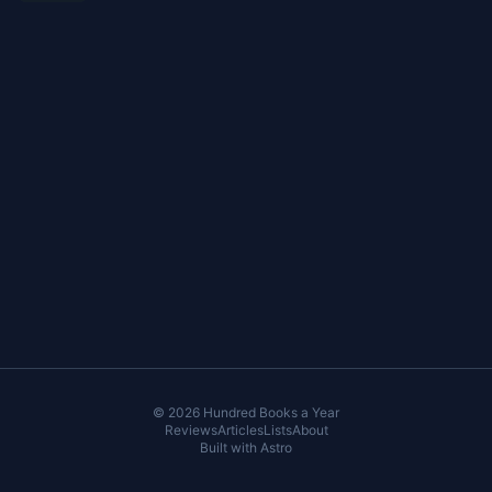
önceden birkaç defa deneyip başarısız
© 2026 Hundred Books a Year
Reviews
Articles
Lists
About
Built with
Astro