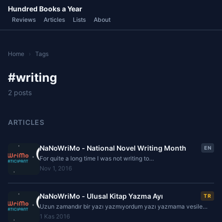
Hundred Books a Year
Reviews
Articles
Lists
About
Home
›
Tags
#writing
2 posts
ARTICLES
NaNoWriMo - National Novel Writing Month
EN
For quite a long time I was not writing to
hundredbooksayear.com but now it is time to start writing a
Nov 1, 2016
blog post about novel writing. It is kind of a
NaNoWriMo - Ulusal Kitap Yazma Ayı
TR
Uzun zamandır bir yazı yazmıyordum yazı yazmama vesile
olan olayın yine yazı yazma ile ilgili olması ilginç olacak. Daha
1 Kas 2016