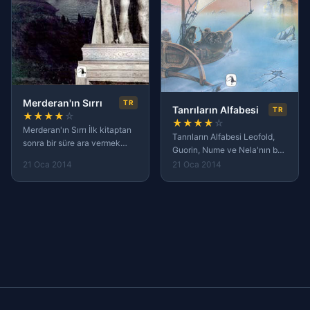
Merderan'ın Sırrı
TR
Tanrıların Alfabesi
TR
★
★
★
★
☆
★
★
★
★
☆
Merderan'ın Sırrı İlk kitaptan
Tanrıların Alfabesi Leofold,
sonra bir süre ara vermek
Guorin, Nume ve Nela'nın bu
zorunda kalmıştım ancak
son maceralarında artık
21 Oca 2014
21 Oca 2014
Merderan’ın sırrı ile
konunun sonuçlanacağın
heyecanın kaldığı yerden
görebilmekteyiz. Belki de
devam ettiğini gördüm.
kitabın en zayıf yönlerinden