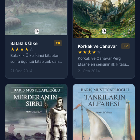
Bataklık Ülke
TR
Korkak ve Canavar
TR
★
★
★
★
☆
★
★
★
★
☆
Bataklık Ülke İkinci kitaptan
Korkak ve Canavar Perg
sonra üçüncü kitap çok daha
Efsaneleri serisinin ilk kitabı
hızlı bir şekilde ilerledi.
olan Korkak ve Canavar ,
21 Oca 2014
21 Oca 2014
Üçüncü kitapta
2012 yılında varlığından
kahramanlarımız kaldıkları
haberdar olduğum Türk
yerden devam ediyorlar ve bu
fantastik kurgu edebiyatı ile