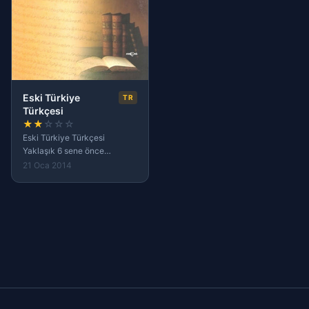
Eski Türkiye
TR
Türkçesi
★
★
☆
☆
☆
Eski Türkiye Türkçesi
Yaklaşık 6 sene önce
internetten ayrıntılarını
21 Oca 2014
inceleme fırsatı olmadan
aldığım bir kitaptı. Ancak
beklentilerime göre çıkmadı.
Ben daha