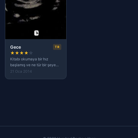
Gece
TR
★
★
★
★
☆
Kitabı okumaya bir hız
başlamış ve ne tür bir şeye
başladığımdan bile
21 Oca 2014
habersizdim. Öncelikle gece
temalı kısa hikâyelerden
oluşan bir toplama kitaptır
diye