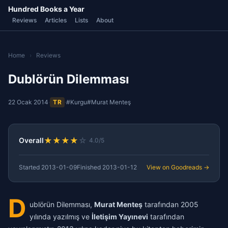
Hundred Books a Year
Reviews
Articles
Lists
About
Home
›
Reviews
Dublörün Dilemması
22 Ocak 2014
·
TR
·
#Kurgu
#Murat Menteş
★
★
★
★
☆
Overall
4.0/5
Started
2013-01-09
Finished
2013-01-12
View on Goodreads →
D
ublörün Dilemması,
Murat Menteş
tarafından 2005
yılında yazılmış ve
İletişim Yayınevi
tarafından