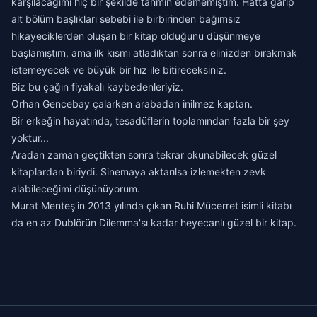
karşılacağımı hiç bir şekilde tahmin edememiştim. Hatta garip
alt bölüm başlıkları sebebi ile birbirinden bağımsız
hikayeciklerden oluşan bir kitap olduğunu düşünmeye
başlamıştım, ama ilk kısmı atladıktan sonra elinizden bırakmak
istemeyecek ve büyük bir hız ile bitireceksiniz.
Biz bu çağın fiyakalı kaybedenleriyiz.
Orhan Gencebay çalarken arabadan inilmez kaptan.
Bir erkeğin hayatında, tesadüflerin toplamından fazla bir şey
yoktur...
Aradan zaman geçtikten sonra tekrar okunabilecek güzel
kitaplardan biriydi. Sinemaya aktarılsa izlemekten zevk
alabileceğimi düşünüyorum.
Murat Menteş'in 2013 yılında çıkan
Ruhi Mücerret
isimli kitabı
da en az Dublörün Dilemma'sı kadar heyecanlı güzel bir kitap.