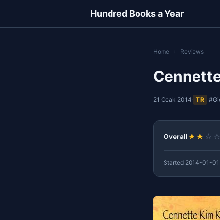
Hundred Books a Year
Home
›
Reviews
Cennette
21 Ocak 2014
·
TR
·
#Gi
★
★
☆
Overall
Started
2014-01-01