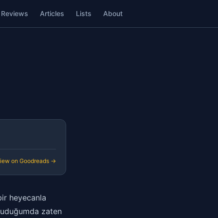
Reviews
Articles
Lists
About
iew on Goodreads →
bir heyecanla
 okuduğumda zaten