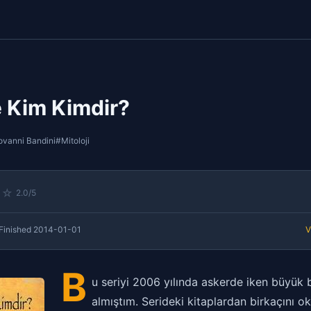
 Kim Kimdir?
ovanni Bandini
#Mitoloji
☆
☆
2.0/5
Finished
2014-01-01
V
B
u seriyi 2006 yılında askerde iken büyük 
almıştım. Serideki kitaplardan birkaçını