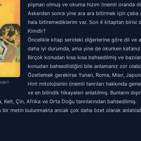
pişman olmuş ve okuma hızım önemli oranda d
Askerden sonra yine ara ara bitirmek için çaba
hala bitiremediklerim var. Son 4 kitaptan birisi
Kimdir?
Öncelikle kitap serideki diğerlerine göre dil ve 
daha iyi durumda, ama yine de okurken kafanız 
Birçok konudan kısa kısa bahsedilmiş ve bazıla
konudan bahsedildiğini bile anlamanız zor olabil
Özetlemek gerekirse Yunan, Roma, Mısır, Japon
mdir?
Hint mitolojisinin önemli tanrıları hakkında genel
ve en bilindik hikayeleri anlatılmış. Bunların dı
a, Kelt, Çin, Afrika ve Orta Doğu tanrılarından bahsedilmiş.
 bir metin bulunmakta ancak çok daha özet olarak anlatılabi