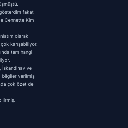
üşmüştü.
 gösterdim fakat
 de Cennette Kim
anlatım olarak
çok karışabiliyor.
rında tam hangi
iyor.
, İskandinav ve
 bilgiler verilmiş
şında çok özet de
lirmiş.