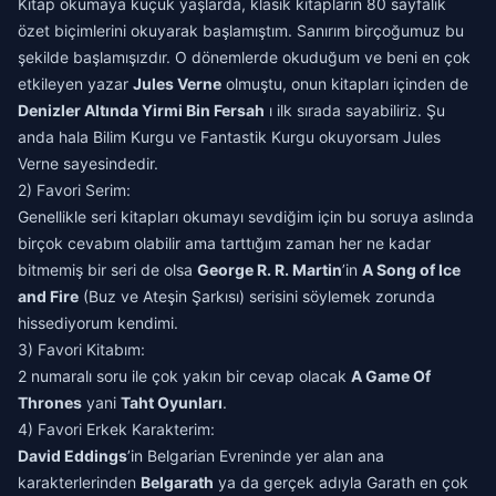
Kitap okumaya küçük yaşlarda, klasik kitapların 80 sayfalık
özet biçimlerini okuyarak başlamıştım. Sanırım birçoğumuz bu
şekilde başlamışızdır. O dönemlerde okuduğum ve beni en çok
etkileyen yazar
Jules Verne
olmuştu, onun kitapları içinden de
Denizler Altında Yirmi Bin Fersah
ı ilk sırada sayabiliriz. Şu
anda hala Bilim Kurgu ve Fantastik Kurgu okuyorsam Jules
Verne sayesindedir.
2) Favori Serim:
Genellikle seri kitapları okumayı sevdiğim için bu soruya aslında
birçok cevabım olabilir ama tarttığım zaman her ne kadar
bitmemiş bir seri de olsa
George R. R. Martin
’in
A Song of Ice
and Fire
(Buz ve Ateşin Şarkısı) serisini söylemek zorunda
hissediyorum kendimi.
3) Favori Kitabım:
2 numaralı soru ile çok yakın bir cevap olacak
A Game Of
Thrones
yani
Taht Oyunları
.
4) Favori Erkek Karakterim:
David Eddings
’in Belgarian Evreninde yer alan ana
karakterlerinden
Belgarath
ya da gerçek adıyla Garath en çok