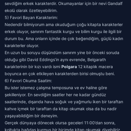
sevdiğim erkek karakterdir. Okumayanlar için bir nevi Gandalf
ekolü olarak özetleyebilirim.
5) Favori Bayan Karakterim:
Nedendir bilmiyorum ama okuduğum çoğu kitapta karakterler
erkek oluyor, sanırım fantastik kurgu ve bilim kurgu ile ilgili bir
durum bu. Ama onların içinde de çok beğendiğim, güçlü kadın
karakterler oluyor.
En uzun bu soruyu düşündüm sanırım yine bir önceki soruda
olduğu gibi David Eddings’in aynı evrende, Belgarath
karakterinin bir kızı vardı ismi
Polgara
12 kitaplık macera
boyunca en çok etkileyen karakterden birisi olmuştu beni.
6) Favori Okuma Saatim:
Bu ister istemez çalışma temposuna ve ev haline göre
şekilleniyor. En sevdiğim saatler her ne kadar gündüz
saatlerinde, dışarıda hava soğuk ve yağmurlu iken bir taraftan
kahve içmek bir taraftan da kitap okumak olsa da bu nadir
yaşayabildiğim bir deneyim.
Gerçek dünyaya dönecek olursa geceleri 11:00’dan sonra,
koltukta bağdaş kurmuş bir biçimde kitap okumak diyebiliriz.