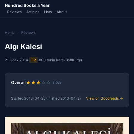
Hundred Books a Year
Reviews
Articles
Lists
About
Home
›
Reviews
Algı Kalesi
21 Ocak 2014
·
TR
·
#Gültekin Karakuş
#Kurgu
★
★
★
☆
☆
Overall
3.0/5
Started
2013-04-26
Finished
2013-04-27
View on Goodreads →